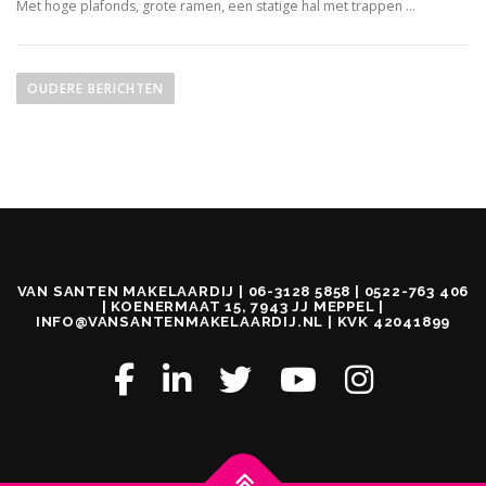
Met hoge plafonds, grote ramen, een statige hal met trappen …
B
e
OUDERE BERICHTEN
r
i
c
h
t
e
n
VAN SANTEN MAKELAARDIJ | 06-3128 5858 | 0522-763 406
n
| KOENERMAAT 15, 7943 JJ MEPPEL |
INFO@VANSANTENMAKELAARDIJ.NL | KVK 42041899
a
v
i
g
a
t