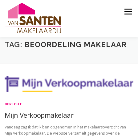
Ga
naar
Menu
de
inhoud
TAG:
BEOORDELING MAKELAAR
WELKOM
VERKOPEN
AANKOPEN
DIENSTEN
OVER ONS
CONTACT
AANBOD
BERICHTEN
BERICHT
Mijn Verkoopmakelaar
Vandaag zag ik dat ik ben opgenomen in het makelaarsoverzicht van
Mijn Verkoopmakelaar. De website verzamelt gegevens over de