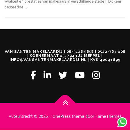
kwaliteit en prestaties van makelaars in verschillende steden. Dit keer
besteedde …
VAN SANTEN MAKELAARDIJ | 06-3128 5858 | 0522-763 406
| KOENERMAAT 15, 7943 JJ MEPPEL |
INFO@VANSANTENMAKELAARDIJ.NL | KVK 42041899
Auteursrecht © 2026
–
OnePress
thema door FameThemes