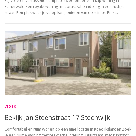
Stijlvolle en verrassend complete twee-onder-een-kap woning in
Ruinerwold Een royale woning met praktische indeling in een rustige
straat. Een plek waar je volop kan genieten van de ruimte. Er is …
VIDEO
Bekijk Jan Steenstraat 17 Steenwijk
Comfortabel en ruim wonen op een fijne locatie in Koedijkslanden Zoek
je een ruime woning met praktische indeling? Duurzaam, met kunststof