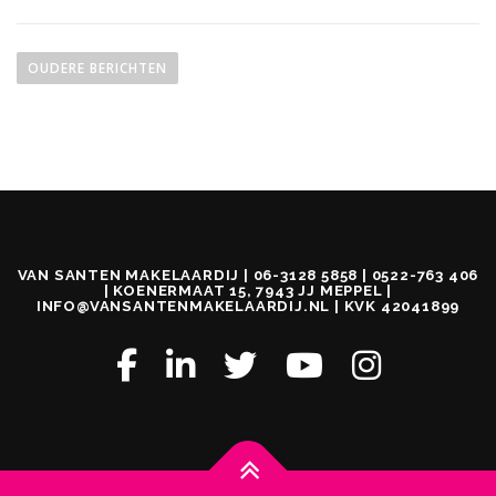
B
e
OUDERE BERICHTEN
r
i
c
h
t
e
n
VAN SANTEN MAKELAARDIJ | 06-3128 5858 | 0522-763 406
n
| KOENERMAAT 15, 7943 JJ MEPPEL |
INFO@VANSANTENMAKELAARDIJ.NL | KVK 42041899
a
v
i
g
a
t