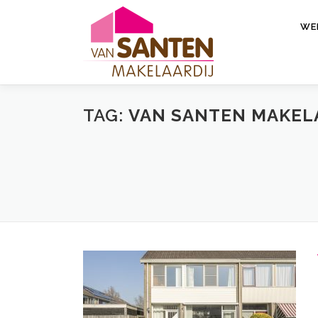
Ga
naar
WE
de
inhoud
TAG:
VAN SANTEN MAKEL