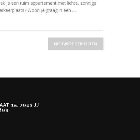
k je een ruim appartement met lichte, zonnige
rkeerplaats? Woon je graag in een …
NIEUWERE BERICHTEN
AT 15, 7943 JJ
899