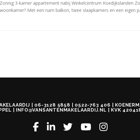
Zonnig 3-kamer appartement nabij Winkelcentrum Koedijkslanden Zoe
woonkamer? Met een ruim balkon, twee slaapkamers en een eigen pa
KELAARDIJ | 06-3128 5858 | 0522-763 406 | KOENERMA
PPEL | INFO@VANSANTENMAKELAARDIJ.NL | KVK 42041