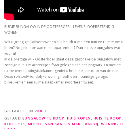
RUIME BUNGALOW IN DE OOSTERBOER – LEVENSLOOPBESTENDIG
WONEN!
Wilt u graag gelijkvloers wonen? En houdt u van een tuin en ruimte om u
heen? Nog niet toe aan een appartement? Dan is deze bungalow wat
voor u!
In de prettige wijk Oosterboer staat deze geschakelde bungalow met
zonnige tuin. De achterzijde fraai gelegen aan het Ringpark. En met de
ruime overkapping/tuinkamer geniet u het hele jaar door van de tuin.
Deze rolstoelvriendelijke woning heeft een inpandige garage,
bijkeuken en een ruime slaapkamer (voorheen twee).
GEPLAATST IN
VIDEO
GETAGD
BUNGALOW TE KOOP
,
HUIS KOPEN
,
HUIS TE KOOP
,
KLUFT 111
,
MEPPEL
,
VAN SANTEN MAKELAARDIJ
,
WONING TE