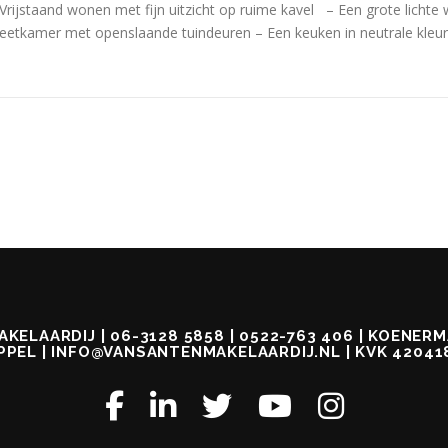
Vrijstaand wonen met fijn uitzicht op ruime kavel – Een grote licht
eetkamer met openslaande tuindeuren – Een keuken in neutrale kleu
KELAARDIJ | 06-3128 5858 | 0522-763 406 | KOENERMA
PPEL | INFO@VANSANTENMAKELAARDIJ.NL | KVK 42041