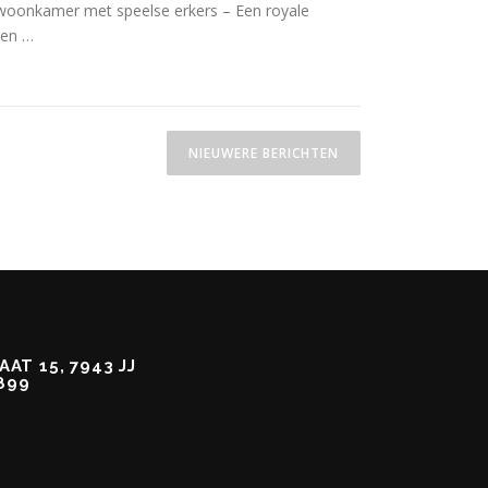
e woonkamer met speelse erkers – Een royale
ren …
NIEUWERE BERICHTEN
AT 15, 7943 JJ
899