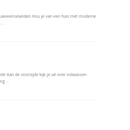
ieuwveenselanden Hou je van een huis met moderne
s …
k! Aan de voorzijde kijk je uit over volwassen
ing …